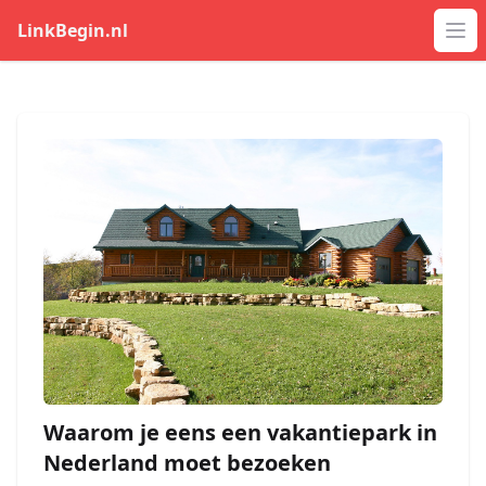
LinkBegin.nl
Op
Waarom je eens een vakantiepark in
Nederland moet bezoeken